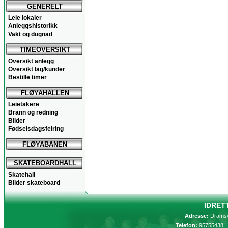
GENERELT
Leie lokaler
Anleggshistorikk
Vakt og dugnad
TIMEOVERSIKT
Oversikt anlegg
Oversikt lag/kunder
Bestille timer
FLØYAHALLEN
Leietakere
Brann og redning
Bilder
Fødselsdagsfeiring
FLØYABANEN
SKATEBOARDHALL
Skatehall
Bilder skateboard
IDRET
Adresse:
Dramsv
Telefon:
9575543