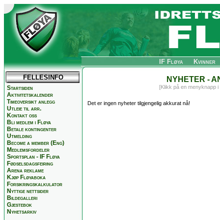
IF Fløya
Kvinner
FELLESINFO
NYHETER - 
[Klikk på en menyknapp i
Startsiden
Aktivitetskalender
Timeoversikt anlegg
Det er ingen nyheter tilgjengelig akkurat nå!
Utleie til arr.
Kontakt oss
Bli medlem i Fløya
Betale kontingenter
Utmelding
Become a member (Eng)
Medlemsfordeler
Sportsplan - IF Fløya
Fødselsdagsfeiring
Arena reklame
Kjøp Fløyaboka
Forsikringskalkulator
Nyttige nettsider
Bildegalleri
Gjestebok
Nyhetsarkiv