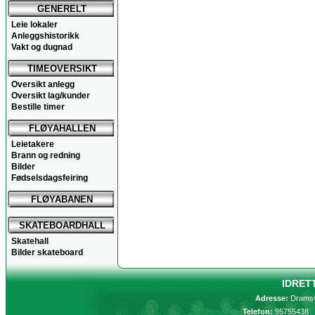
GENERELT
Leie lokaler
Anleggshistorikk
Vakt og dugnad
TIMEOVERSIKT
Oversikt anlegg
Oversikt lag/kunder
Bestille timer
FLØYAHALLEN
Leietakere
Brann og redning
Bilder
Fødselsdagsfeiring
FLØYABANEN
SKATEBOARDHALL
Skatehall
Bilder skateboard
IDRET
Adresse:
Dramsv
Telefon:
9575543