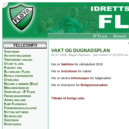
IF Fløya
Kvinner
FELLESINFO
VAKT OG DUGNADSPLAN
Startsiden
02.07.2009, Magne Ripmann
(sist endret 07.05.2010 a
Aktivitetskalender
Timeoversikt anlegg
Utleie til arr.
Her er
Vaktliste
for vårhalvåret 2010
Kontakt oss
Her er
instruksen
for vakter
Bli medlem i Fløya
Betale kontingenter
Her er ekstra
informasjon
for helgevakter.
Utmelding
Become a member (Eng)
Her er instrukser for
Boligmessevakter
.
Medlemsfordeler
Sportsplan - IF Fløya
Fødselsdagsfeiring
Tilbake til forrige side.
Arena reklame
Kjøp Fløyaboka
Forsikringskalkulator
Nyttige nettsider
Bildegalleri
Gjestebok
Nyhetsarkiv